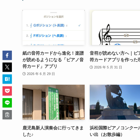
紙の音符カードから進化！楽譜
音符が読めない方へ｜ピ
が読めるようになる「ピアノ音
符カードアプリを作った
符カード」アプリ
2026 年 5 月 31 日
2026 年 6 月 29 日
鹿児島新人演奏会に行ってきま
浜松国際ピアノコンクー
した♪
い出（お散歩編）