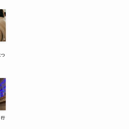
り
につ
、行