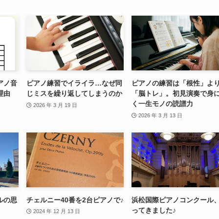
アノ音
ピアノ練習でイライラ…なぜ同
ピアノの練習は「根性」よ
理由
じミスを繰り返してしまうのか
「脳トレ」。初見演奏で身
く一生モノの読譜力
2026 年 3 月 19 日
2026 年 3 月 13 日
ルの思
チェルニー40番を2台ピアノで♪
浜松国際ピアノコンクール
ってきました♪
2024 年 12 月 13 日