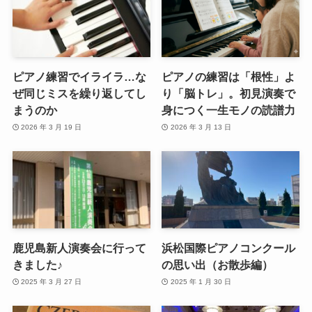
ピアノ練習でイライラ…な
ピアノの練習は「根性」よ
ぜ同じミスを繰り返してし
り「脳トレ」。初見演奏で
まうのか
身につく一生モノの読譜力
2026 年 3 月 19 日
2026 年 3 月 13 日
鹿児島新人演奏会に行って
浜松国際ピアノコンクール
きました♪
の思い出（お散歩編）
2025 年 3 月 27 日
2025 年 1 月 30 日