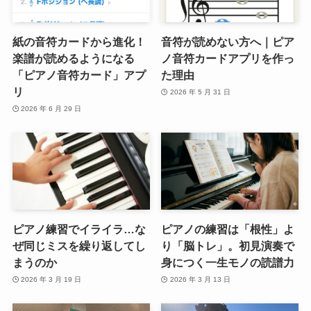
紙の音符カードから進化！
音符が読めない方へ｜ピア
楽譜が読めるようになる
ノ音符カードアプリを作っ
「ピアノ音符カード」アプ
た理由
リ
2026 年 5 月 31 日
2026 年 6 月 29 日
ピアノ練習でイライラ…な
ピアノの練習は「根性」よ
ぜ同じミスを繰り返してし
り「脳トレ」。初見演奏で
まうのか
身につく一生モノの読譜力
2026 年 3 月 19 日
2026 年 3 月 13 日