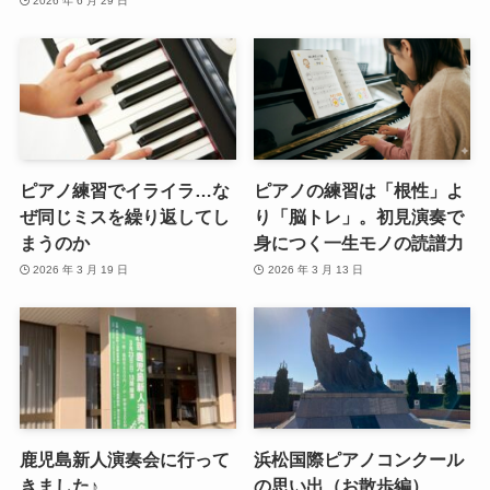
2026 年 6 月 29 日
ピアノ練習でイライラ…な
ピアノの練習は「根性」よ
ぜ同じミスを繰り返してし
り「脳トレ」。初見演奏で
まうのか
身につく一生モノの読譜力
2026 年 3 月 19 日
2026 年 3 月 13 日
鹿児島新人演奏会に行って
浜松国際ピアノコンクール
きました♪
の思い出（お散歩編）