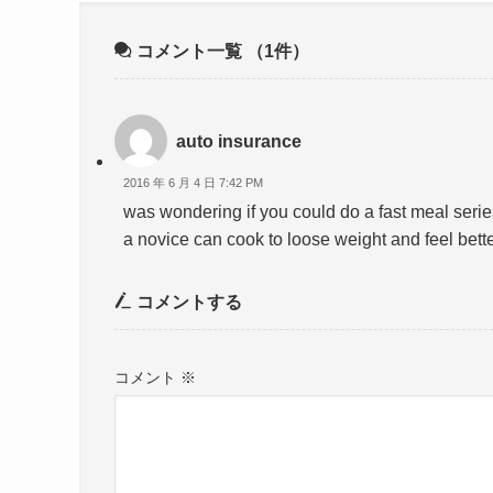
コメント一覧
（1件）
auto insurance
2016 年 6 月 4 日 7:42 PM
was wondering if you could do a fast meal serie
a novice can cook to loose weight and feel bett
コメントする
コメント
※