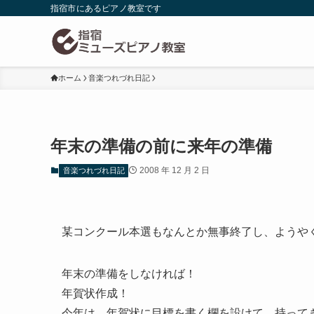
指宿市にあるピアノ教室です
ホーム
音楽つれづれ日記
年末の準備の前に来年の準備
2008 年 12 月 2 日
音楽つれづれ日記
某コンクール本選もなんとか無事終了し、ようや
年末の準備をしなければ！
年賀状作成！
今年は、年賀状に目標を書く欄を設けて、持って