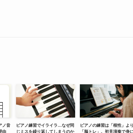
アノ音
ピアノ練習でイライラ…なぜ同
ピアノの練習は「根性」よ
理由
じミスを繰り返してしまうのか
「脳トレ」。初見演奏で身