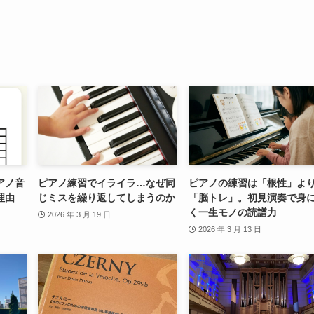
アノ音
ピアノ練習でイライラ…なぜ同
ピアノの練習は「根性」よ
理由
じミスを繰り返してしまうのか
「脳トレ」。初見演奏で身
く一生モノの読譜力
2026 年 3 月 19 日
2026 年 3 月 13 日