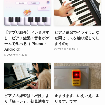
【アプリ紹介】ドレミおす
ピアノ練習でイライラ…な
し｜ピアノ鍵盤・音名がゲ
ぜ同じミスを繰り返してし
ームで学べる（iPhone・
まうのか
Android）
2026 年 3 月 19 日
2026 年 5 月 22 日
ピアノの練習は「根性」よ
止まります…いえいえ、困
り「脳トレ」。初見演奏で
ります、です