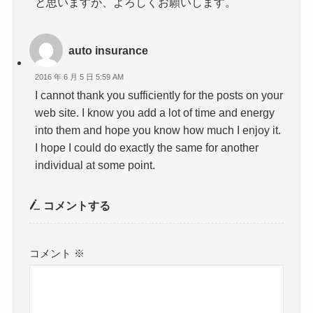
と思いますが、よろしくお願いします。
auto insurance
2016 年 6 月 5 日 5:59 AM
I cannot thank you sufficiently for the posts on your
web site. I know you add a lot of time and energy
into them and hope you know how much I enjoy it.
I hope I could do exactly the same for another
individual at some point.
コメントする
コメント
※