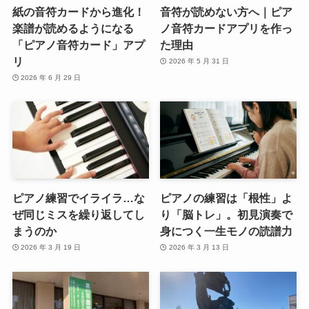
紙の音符カードから進化！
音符が読めない方へ｜ピア
楽譜が読めるようになる
ノ音符カードアプリを作っ
「ピアノ音符カード」アプ
た理由
リ
2026 年 5 月 31 日
2026 年 6 月 29 日
ピアノ練習でイライラ…な
ピアノの練習は「根性」よ
ぜ同じミスを繰り返してし
り「脳トレ」。初見演奏で
まうのか
身につく一生モノの読譜力
2026 年 3 月 19 日
2026 年 3 月 13 日