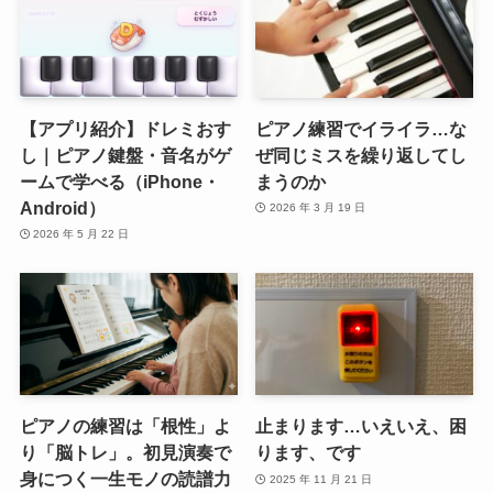
【アプリ紹介】ドレミおす
ピアノ練習でイライラ…な
し｜ピアノ鍵盤・音名がゲ
ぜ同じミスを繰り返してし
ームで学べる（iPhone・
まうのか
Android）
2026 年 3 月 19 日
2026 年 5 月 22 日
ピアノの練習は「根性」よ
止まります…いえいえ、困
り「脳トレ」。初見演奏で
ります、です
身につく一生モノの読譜力
2025 年 11 月 21 日