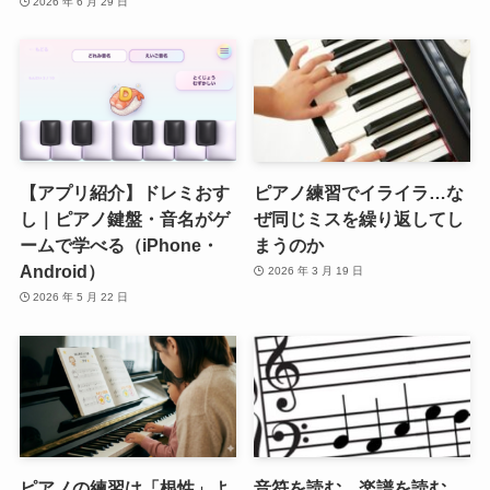
2026 年 6 月 29 日
【アプリ紹介】ドレミおす
ピアノ練習でイライラ…な
し｜ピアノ鍵盤・音名がゲ
ぜ同じミスを繰り返してし
ームで学べる（iPhone・
まうのか
Android）
2026 年 3 月 19 日
2026 年 5 月 22 日
ピアノの練習は「根性」よ
音符を読む、楽譜を読む