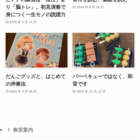
り「脳トレ」。初見演奏で
2024 年 9 月 18 日
身につく一生モノの読譜力
2026 年 3 月 13 日
だんごグッズと、はじめて
バーベキューではなく、和
の伴奏法
音です
2024 年 3 月 26 日
2023 年 12 月 13 日
教室案内