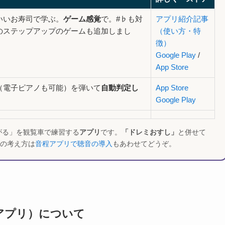
いいお寿司で学ぶ。
ゲーム感覚
で。#♭も対
アプリ紹介記事
のステップアップのゲームも追加しまし
（使い方・特
徴）
Google Play
/
App Store
（電子ピアノも可能）を弾いて
自動判定し
App Store
Google Play
がる」を観覧車で練習する
アプリ
です。
「ドレミおすし」
と併せて
の考え方は
音程アプリで聴音の導入
もあわせてどうぞ。
育アプリ）について