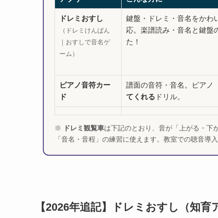
ドレミおすし
鍵盤・ドレミ・音名をかわ
応。楽譜読み・音名と鍵盤
（ドレミけんばん
た！
｜おすしで音名ゲ
ーム）
ピアノ音符カー
譜面の音符・音名。ピアノ
ド
てくれる
ドリル。
※
ドレミ観覧車
は下記のとおり、音が「上がる・下
「音名・音程」の練習に使えます。教室での聴音導入
【2026年追記】ドレミおすし（知