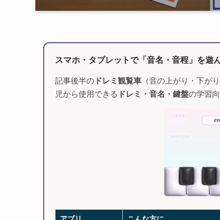
スマホ・タブレットで「音名・音程」を遊
記事後半の
ドレミ観覧車
（音の上がり・下がり
児から使用できる
ドレミ・音名・鍵盤
の学習向
アプリ
こんな方に