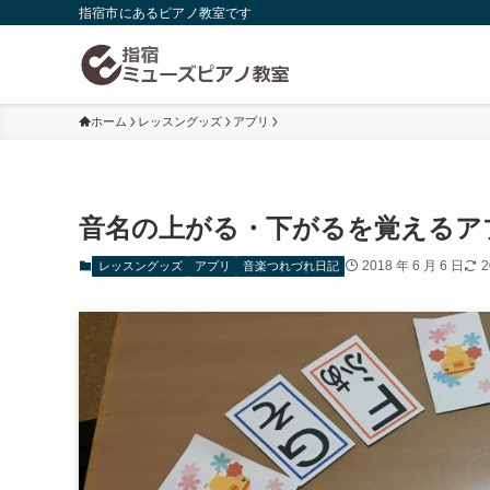
指宿市にあるピアノ教室です
ホーム
レッスングッズ
アプリ
音名の上がる・下がるを覚えるア
2018 年 6 月 6 日
2
レッスングッズ
アプリ
音楽つれづれ日記