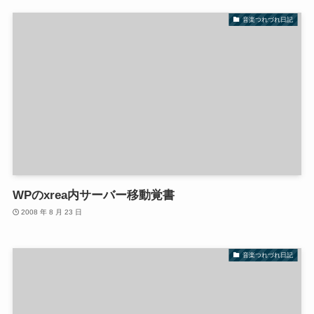
音楽つれづれ日記
WPのxrea内サーバー移動覚書
2008 年 8 月 23 日
音楽つれづれ日記