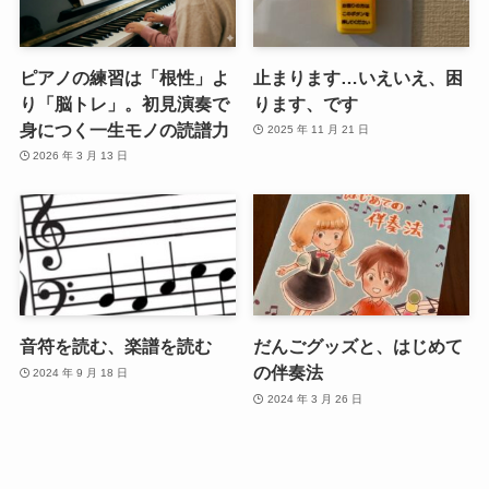
ピアノの練習は「根性」よ
止まります…いえいえ、困
り「脳トレ」。初見演奏で
ります、です
身につく一生モノの読譜力
2025 年 11 月 21 日
2026 年 3 月 13 日
音符を読む、楽譜を読む
だんごグッズと、はじめて
の伴奏法
2024 年 9 月 18 日
2024 年 3 月 26 日