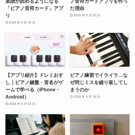
楽譜が読めるようになる
ノ音符カードアプリを作っ
「ピアノ音符カード」アプ
た理由
リ
2026 年 5 月 31 日
2026 年 6 月 29 日
【アプリ紹介】ドレミおす
ピアノ練習でイライラ…な
し｜ピアノ鍵盤・音名がゲ
ぜ同じミスを繰り返してし
ームで学べる（iPhone・
まうのか
Android）
2026 年 3 月 19 日
2026 年 5 月 22 日